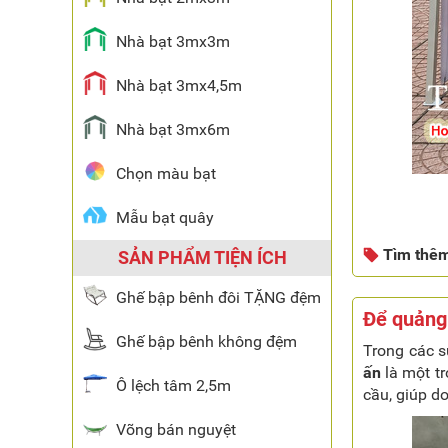
Nhà bạt 3mx3m
Nhà bạt 3mx4,5m
Nhà bạt 3mx6m
Chọn màu bạt
Mẫu bạt quây
Tìm thê
SẢN PHẨM TIỆN ÍCH
Ghế bập bênh đôi TẶNG đệm
Để quảng 
Ghế bập bênh không đệm
Trong các s
ấn
là một tr
Ô lệch tâm 2,5m
cầu, giúp d
Võng bán nguyệt