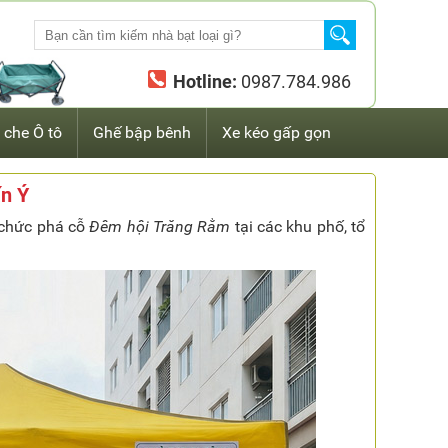
Hotline:
0987.784.986
 che Ô tô
Ghế bập bênh
Xe kéo gấp gọn
ấn Ý
 chức phá cỗ
Đêm hội Trăng Rằm
tại các khu phố, tổ