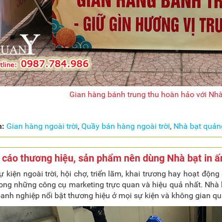
Gian hàng bánh trung thu hoàn hảo với Nhà
m:
Gian hàng ngoài trời
,
Quầy bán hàng ngoài trời
,
Nhà bạt quản
cáo thương hiệu, sản phẩm nên dùng Nhà bạt in ấ
ự kiện ngoài trời, hội chợ, triển lãm, khai trương hay hoạt độ
ong những công cụ marketing trực quan và hiệu quả nhất. Nhà 
oanh nghiệp nổi bật thương hiệu ở mọi sự kiện và không gian q