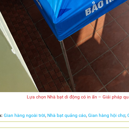
Lựa chọn Nhà bạt di động có in ấn – Giải pháp quả
m:
Gian hàng ngoài trời
,
Nhà bạt quảng cáo
,
Gian hàng hội chợ
,