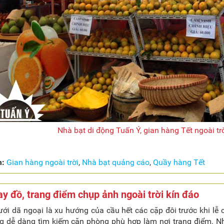
Nhà bạt di động Tuấn Ý, gian hàng Tết ngoài tr
m:
Gian hàng ngoài trời
,
Nhà bạt quảng cáo
,
Quầy hàng Tết
y đồ, trang điểm chụp ảnh ngoài trời kín đáo
ới dã ngoại là xu hướng của cầu hết các cặp đôi trước khi lễ c
g dễ dàng tìm kiếm căn phòng phù hợp làm nơi trang điểm. Nh