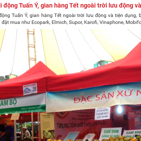
i động Tuấn Ý, gian hàng Tết ngoài trời lưu động v
động Tuấn Ý, gian hàng Tết ngoài trời lưu động và tiện dụng, b
 đặt mua như Ecopark, Elmich, Supor, Karofi, Vinaphone, Mobifone