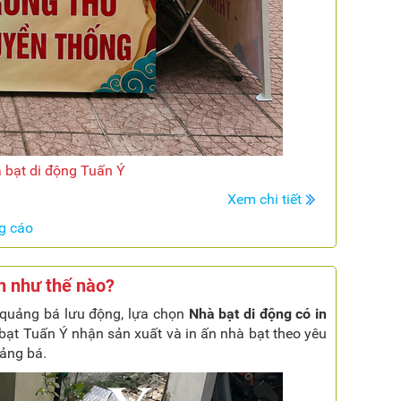
 bạt di động Tuấn Ý
Xem chi tiết
g cáo
n như thế nào?
ng quảng bá lưu động, lựa chọn
Nhà bạt di động có in
bạt Tuấn Ý nhận sản xuất và in ấn nhà bạt theo yêu
uảng bá.