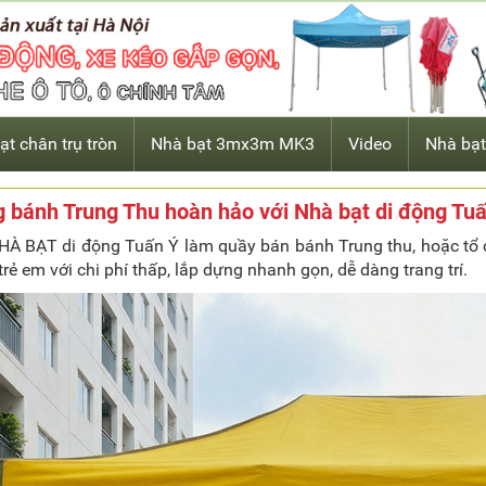
ạt chân trụ tròn
Nhà bạt 3mx3m MK3
Video
Nhà bạt
 bánh Trung Thu hoàn hảo với Nhà bạt di động Tu
À BẠT di động Tuấn Ý làm quầy bán bánh Trung thu, hoặc tổ
rẻ em với chi phí thấp, lắp dựng nhanh gọn, dễ dàng trang trí.