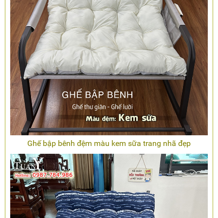
Ghế bập bênh đệm màu kem sữa trang nhã đẹp