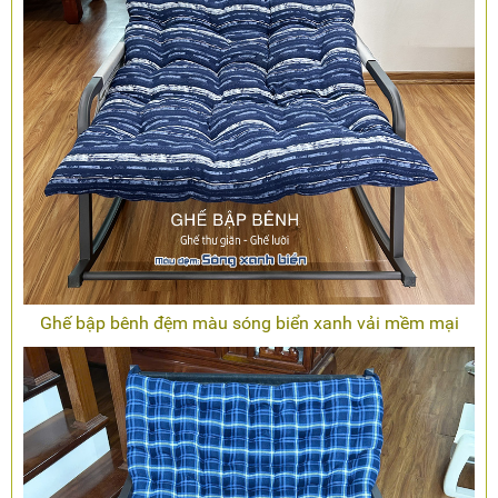
Ghế bập bênh đệm màu sóng biển xanh vải mềm mại