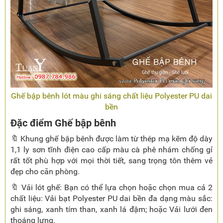
Ghế bập bênh lót màu ghi sáng chất liệu Polyester PU dai
bền
Đặc điểm Ghế bập bênh
🔖 Khung ghế bập bênh được làm từ thép mạ kẽm độ dày
1,1 ly sơn tĩnh điện cao cấp màu cà phê nhám chống gỉ
rất tốt phù hợp với mọi thời tiết, sang trọng tôn thêm vẻ
đẹp cho căn phòng.
🔖 Vải lót ghế: Bạn có thể lựa chọn hoặc chọn mua cả 2
chất liệu: Vải bạt Polyester PU dai bền đa dạng màu sắc:
ghi sáng, xanh tím than, xanh lá đậm; hoặc Vải lưới đen
thoáng lưng.