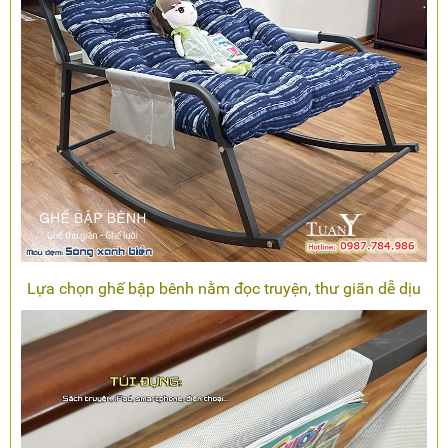
Lựa chọn ghế bập bênh nằm đọc truyện, thư giãn dễ dịu