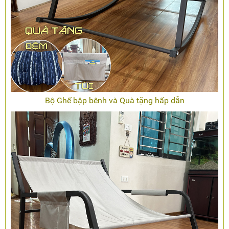
Bộ Ghế bập bênh và Quà tặng hấp dẫn