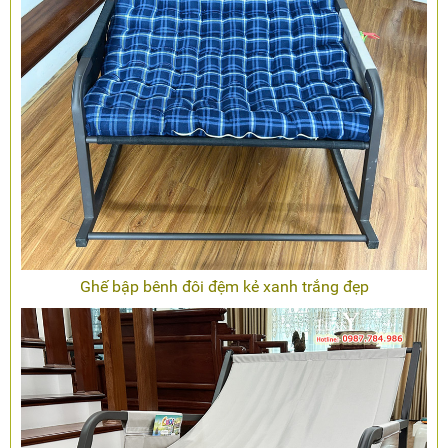
Ghế bập bênh đôi đệm kẻ xanh trắng đẹp