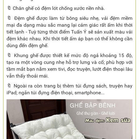
🔖 Chân ghế có đệm lót chống xước nền nhà.
🔖 Đệm ghế được làm từ bông siêu nhẹ, vải đệm mềm
mại đa dạng màu sắc mang lại cảm giác rất ấm khi thời
tiết lạnh - Tuỳ từng thời điểm Tuấn Ý sẽ sản xuất màu vải
đệm khác nhau. Khi thời tiết ấm áp bạn có thể không cần
dùng đến đệm ghế.
🔖 Khung ghế được thiết kế mức độ ngả khoảng 15 độ,
tạo ra một vòng cung nhẹ hỗ trợ lưng và cổ; phù hợp với
tầm mắt bạn nằm xem tivi, đọc truyện, lướt điện thoại lâu
vẫn thấy thoải mái.
🔖 Ngoài ra còn trang bị thêm túi đựng sách, truyện hay
iPad; ngăn túi đựng điện thoại, smartphone...