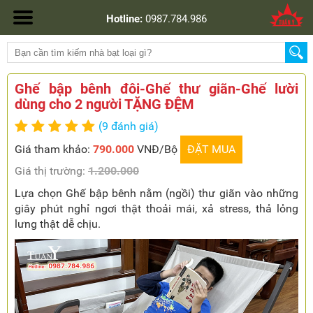
Hotline:
0987.784.986
Ghế bập bênh đôi-Ghế thư giãn-Ghế lười
dùng cho 2 người TẶNG ĐỆM
(9 đánh giá)
Giá tham khảo:
790.000
VNĐ/Bộ
ĐẶT MUA
Giá thị trường:
1.200.000
Lựa chọn Ghế bập bênh nằm (ngồi) thư giãn vào những
giây phút nghỉ ngơi thật thoải mái, xả stress, thả lỏng
lưng thật dễ chịu.