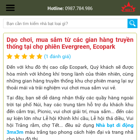
Hotline:
0987.784.986
Dạo chơi, mua sắm từ các gian hàng truyền
thống tại chợ phiên Evergreen, Ecopark
(1 đánh giá)
Đến với khu đô thị cao cấp Ecopark, Quý khách sẽ được
hòa mình với không khí trong lành của thiên nhiên, cùng
những gian hàng truyền thống khu chợ phiên mang lại sự
thoải mái và trải nghiệm vui chơi mua sắm vui vẻ.
Tại đây, bạn sẽ dễ dàng nhận thấy các quầy hàng ngoài
trời tại phố Núi, hay các trung tâm hỗ trợ du khách khu
đến cắm trại, Picnic, vui chơi giải trí, mua sắm... đến các
sự kiện lớn như Lễ hội Khinh khí cầu, Lễ hội thả diều, Vui
hội Trăng rằm, chợ Tết... đều sử dụng
Nhà bạt di động
3mx3m
màu trắng tạo phong cách hiện đại và trang nhã
cho khu đô thị.