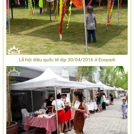
Lễ hội diều quốc tế dịp 30/04/2016 ở Ecopark