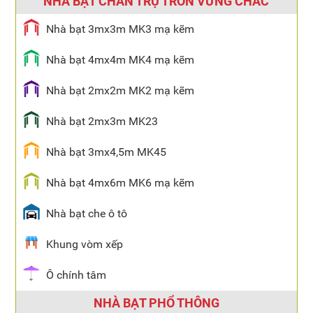
NHÀ BẠT CHÂN TRỤ TRÒN VỮNG CHẮC
Nhà bạt 3mx3m MK3 mạ kẽm
Nhà bạt 4mx4m MK4 mạ kẽm
Nhà bạt 2mx2m MK2 mạ kẽm
Nhà bạt 2mx3m MK23
Nhà bạt 3mx4,5m MK45
Nhà bạt 4mx6m MK6 mạ kẽm
Nhà bạt che ô tô
Khung vòm xếp
Ô chính tâm
NHÀ BẠT PHỔ THÔNG