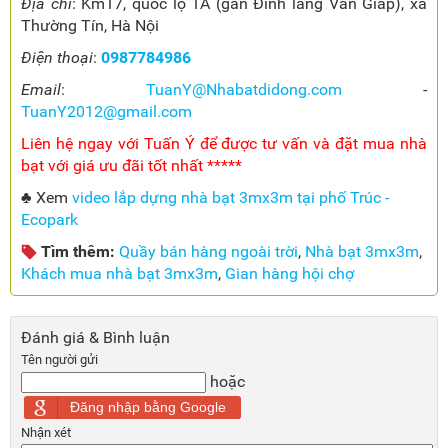
Địa chỉ
: Km17, quốc lộ 1A (gần Đình làng Văn Giáp), xã
Thường Tín, Hà Nội
Điện thoại
:
0987784986
Email
:
TuanY@Nhabatdidong.com
-
TuanY2012@gmail.com
Liên hệ ngay với Tuấn Ý để được tư vấn và đặt mua nhà
bạt với giá ưu đãi tốt nhất *****
♣ Xem
video lắp dựng nhà bạt 3mx3m tại phố Trúc -
Ecopark
Tìm thêm:
Quầy bán hàng ngoài trời
,
Nhà bạt 3mx3m
,
Khách mua nhà bạt 3mx3m
,
Gian hàng hội chợ
Đánh giá & Bình luận
Tên người gửi
hoặc
Đăng nhập bằng Google
Nhận xét