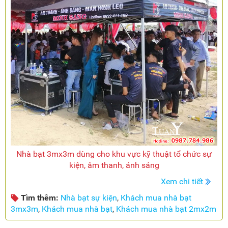
Nhà bạt 3mx3m dùng cho khu vực kỹ thuật tổ chức sự
kiện, âm thanh, ánh sáng
Xem chi tiết
Tìm thêm:
Nhà bạt sự kiện
,
Khách mua nhà bạt
3mx3m
,
Khách mua nhà bạt
,
Khách mua nhà bạt 2mx2m