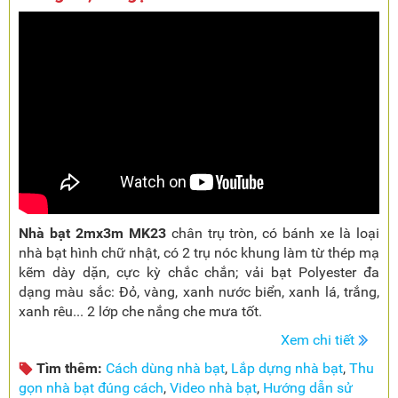
Nhà bạt 2mx3m MK23
chân trụ tròn, có bánh xe là loại
nhà bạt hình chữ nhật, có 2 trụ nóc khung làm từ thép mạ
kẽm dày dặn, cực kỳ chắc chắn; vải bạt Polyester đa
dạng màu sắc: Đỏ, vàng, xanh nước biển, xanh lá, trắng,
xanh rêu... 2 lớp che nắng che mưa tốt.
Xem chi tiết
Tìm thêm:
Cách dùng nhà bạt
,
Lắp dựng nhà bạt
,
Thu
gọn nhà bạt đúng cách
,
Video nhà bạt
,
Hướng dẫn sử