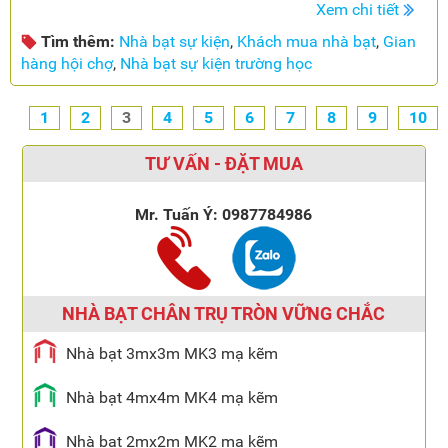
Xem chi tiết
Tìm thêm:
Nhà bạt sự kiện
,
Khách mua nhà bạt
,
Gian
hàng hội chợ
,
Nhà bạt sự kiện trường học
1
2
3
4
5
6
7
8
9
10
TƯ VẤN - ĐẶT MUA
Mr. Tuấn Ý:
0987784986
NHÀ BẠT CHÂN TRỤ TRÒN VỮNG CHẮC
Nhà bạt 3mx3m MK3 mạ kẽm
Nhà bạt 4mx4m MK4 mạ kẽm
Nhà bạt 2mx2m MK2 mạ kẽm