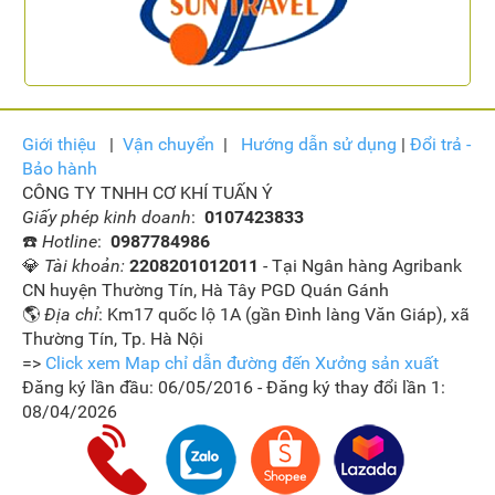
Giới thiệu
|
Vận
chuyển
|
Hướng dẫn sử dụng
|
Đổi trả -
Bảo hành
CÔNG TY TNHH CƠ KHÍ TUẤN Ý
Giấy phép kinh doanh
:
0107423833
☎️
Hotline
:
0987784986
💎
Tài khoản:
2208201012011
- Tại Ngân hàng Agribank
CN huyện Thường Tín, Hà Tây PGD Quán Gánh
🌎
Địa chỉ
: Km17 quốc lộ 1A (gần Đình làng Văn Giáp), xã
Thường Tín, Tp. Hà Nội
=>
Click xem Map chỉ dẫn đường đến Xưởng sản xuất
Đăng ký lần đầu: 06/05/2016 - Đăng ký thay đổi lần 1:
08/04/2026