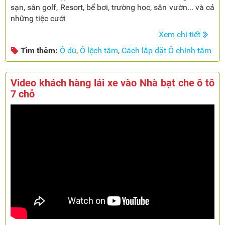
sạn, sân golf, Resort, bể bơi, trường học, sân vườn... và cả
những tiệc cưới
Xem chi tiết
Tìm thêm:
Ô dù
,
Ô lệch tâm
,
Cách lắp đặt Ô chính tâm
Video khách hàng lái xe vào Nhà bạt che ô tô
7 chỗ