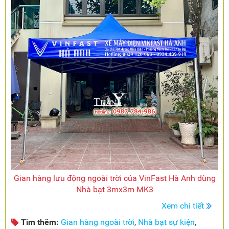
Gian hàng lưu động ngoài trời của VinFast Hà Anh dùng
Nhà bạt 3mx3m MK3
Xem chi tiết
Tìm thêm:
Gian hàng ngoài trời
,
Nhà bạt sự kiện
,