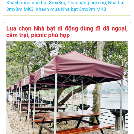
Khách mua nhà bạt 3mx3m
,
Gian hàng hội chợ
,
Nhà bạt
3mx3m MK3
,
Khách mua Nhà bạt 3mx3m MK3
Lựa chọn Nhà bạt di động dùng đi dã ngoại,
cắm trại, picnic phù hợp