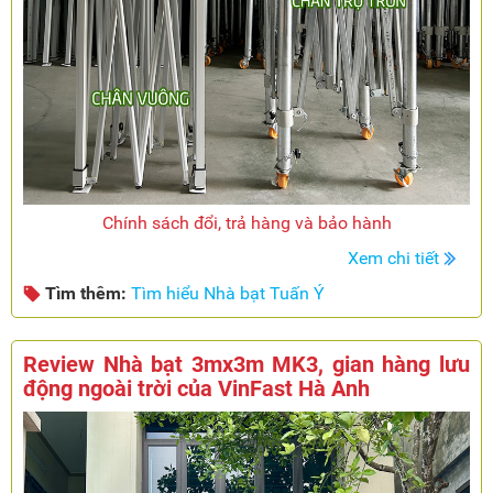
Chính sách đổi, trả hàng và bảo hành
Xem chi tiết
Tìm thêm:
Tìm hiểu Nhà bạt Tuấn Ý
Review Nhà bạt 3mx3m MK3, gian hàng lưu
động ngoài trời của VinFast Hà Anh