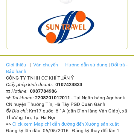
Giới thiệu
|
Vận
chuyển
|
Hướng dẫn sử dụng
|
Đổi trả -
Bảo hành
CÔNG TY TNHH CƠ KHÍ TUẤN Ý
Giấy phép kinh doanh
:
0107423833
☎️
Hotline
:
0987784986
💎
Tài khoản:
2208201012011
- Tại Ngân hàng Agribank
CN huyện Thường Tín, Hà Tây PGD Quán Gánh
🌎
Địa chỉ
: Km17 quốc lộ 1A (gần Đình làng Văn Giáp), xã
Thường Tín, Tp. Hà Nội
=>
Click xem Map chỉ dẫn đường đến Xưởng sản xuất
Đăng ký lần đầu: 06/05/2016 - Đăng ký thay đổi lần 1: