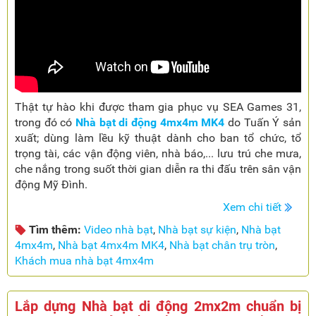
Thật tự hào khi được tham gia phục vụ SEA Games 31,
trong đó có
Nhà bạt di động 4mx4m MK4
do Tuấn Ý sản
xuất; dùng làm lều kỹ thuật dành cho ban tổ chức, tổ
trọng tài, các vận động viên, nhà báo,... lưu trú che mưa,
che nắng trong suốt thời gian diễn ra thi đấu trên sân vận
động Mỹ Đình.
Xem chi tiết
Tìm thêm:
Video nhà bạt
,
Nhà bạt sự kiện
,
Nhà bạt
4mx4m
,
Nhà bạt 4mx4m MK4
,
Nhà bạt chân trụ tròn
,
Khách mua nhà bạt 4mx4m
Lắp dựng Nhà bạt di động 2mx2m chuẩn bị