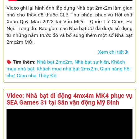
Video ghi lại hình ảnh lắp dựng Nhà bạt 2mx2m làm gian
nhà cho thầy đồ thuộc CLB Thư pháp, phục vụ Hội chữ
Xuân Quý Mão 2023 tại Văn Miếu - Quốc Tử Giám, Hà
Nội. Trong đó: Bao gồm các Nhà bạt CŨ đã được sử dụng
từ những năm trước đó và bổ sung thêm một số Nhà bạt
2mx2m MỚI.
Xem chi tiết
Tìm thêm:
Nhà bạt 2mx2m
,
Nhà bạt sự kiện
,
Khách
mua nhà bạt
,
Khách mua nhà bạt 2mx2m
,
Gian hàng hội
chợ
,
Gian nhà Thầy Đồ
Video: Nhà bạt di động 4mx4m MK4 phục vụ
SEA Games 31 tại Sân vận động Mỹ Đình