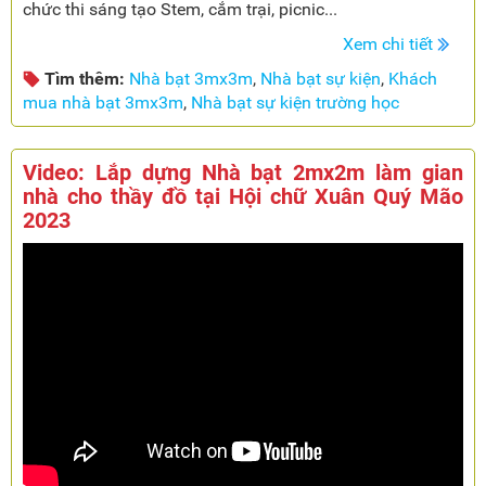
chức thi sáng tạo Stem, cắm trại, picnic...
Xem chi tiết
Tìm thêm:
Nhà bạt 3mx3m
,
Nhà bạt sự kiện
,
Khách
mua nhà bạt 3mx3m
,
Nhà bạt sự kiện trường học
Video: Lắp dựng Nhà bạt 2mx2m làm gian
nhà cho thầy đồ tại Hội chữ Xuân Quý Mão
2023