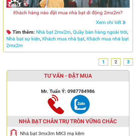
Khách hàng nào đặt mua nhà bạt di động 2mx2m?
Xem chi tiết
Tìm thêm:
Nhà bạt 2mx2m
,
Quầy bán hàng ngoài trời
,
Nhà bạt sự kiện
,
Khách mua nhà bạt
,
Khách mua nhà bạt
2mx2m
1
2
3
TƯ VẤN - ĐẶT MUA
Mr. Tuấn Ý:
0987784986
NHÀ BẠT CHÂN TRỤ TRÒN VỮNG CHẮC
Nhà bạt 3mx3m MK3 mạ kẽm