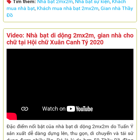
Tìm thêm:
Nhà bạt 2mx2m
,
Nhà bạt sự kiện
,
Khách
mua nhà bạt
,
Khách mua nhà bạt 2mx2m
,
Gian nhà Thầy
Đồ
Video: Nhà bạt di dộng 2mx2m, gian nhà cho
chữ tại Hội chữ Xuân Canh Tý 2020
Đặc điểm nổi bật của nhà bạt di dộng 2mx2m do Tuấn Ý
sản xuất dễ dàng dựng lên, thu gọn, di chuyển và tái sử