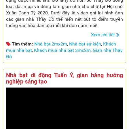
dụng được nhiều lần. Đó là lý do hơn 50 Thầy Đồ đồng
loạt đặt mua và dùng làm gian nhà cho chữ tại Hội chữ
Xuân Canh Tý 2020. Dưới đây là video ghi lại hình ảnh
các gian nhà Thầy Đồ thể hiển nét bút tô điểm truyền
thống văn hóa dân tộc mỗi khi đón năm mới!
Xem chi tiết
Tìm thêm:
Nhà bạt 2mx2m
,
Nhà bạt sự kiện
,
Khách
mua nhà bạt
,
Khách mua nhà bạt 2mx2m
,
Gian nhà Thầy
Đồ
Nhà bạt di động Tuấn Ý, gian hàng hướng
nghiệp sáng tạo