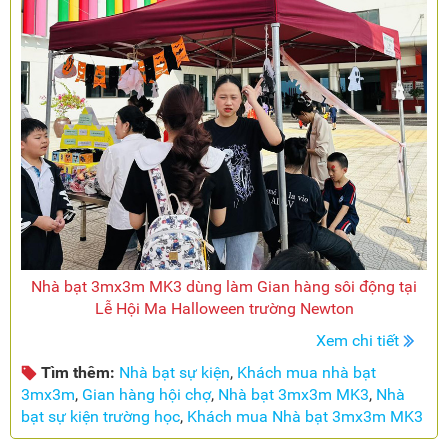
Nhà bạt 3mx3m MK3 dùng làm Gian hàng sôi động tại
Lễ Hội Ma Halloween trường Newton
Xem chi tiết
Tìm thêm:
Nhà bạt sự kiện
,
Khách mua nhà bạt
3mx3m
,
Gian hàng hội chợ
,
Nhà bạt 3mx3m MK3
,
Nhà
bạt sự kiện trường học
,
Khách mua Nhà bạt 3mx3m MK3